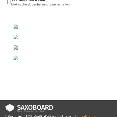
Elektrische Bodenheizung Eigenschaften
+493522 - 52 66 50
Ab 50 € innerhalb DE
Kostenfreie Lieferung*
Direkt vom Hersteller
Duschelemente & Rinnen
Sondermaße
Innerhalb kurzer Zeit
* Preise inkl. 19% MwSt. (DE) und ggf. zzgl.
Versandkosten