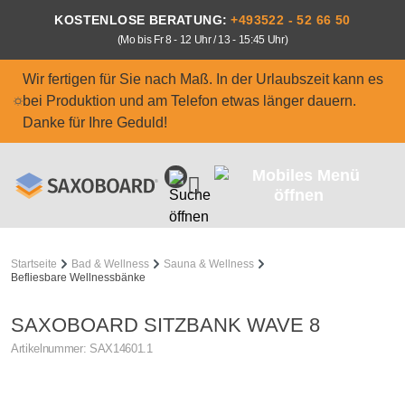
Zum Hauptinhalt springen
KOSTENLOSE BERATUNG:
+493522 - 52 66 50
(Mo bis Fr 8 - 12 Uhr / 13 - 15:45 Uhr)
Wir fertigen für Sie nach Maß. In der Urlaubszeit kann es
bei Produktion und am Telefon etwas länger dauern.
Danke für Ihre Geduld!
Startseite
Bad & Wellness
Sauna & Wellness
Befliesbare Wellnessbänke
SAXOBOARD SITZBANK WAVE 8
Artikelnummer:
SAX14601.1
Bildergalerie überspringen