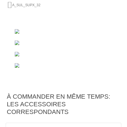
A_SUL_SUPX_32
+493522 - 52 66 50
À partir de 50 €
Livraison gratuite*
En direct du fabricant
Eléments de douche & caniveau
Dimensions spéciales
En peu de temps
À COMMANDER EN MÊME TEMPS:
LES ACCESSOIRES
CORRESPONDANTS