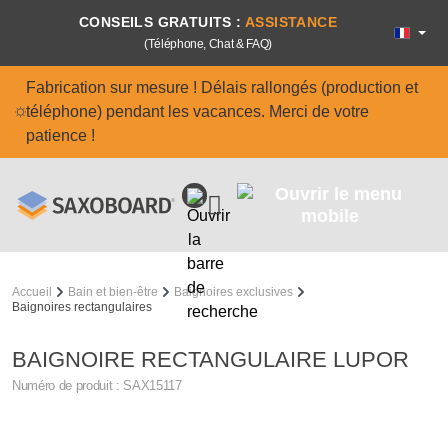
Passer au contenu principal
CONSEILS GRATUITS :
ASSISTANCE
(Téléphone, Chat & FAQ)
Fabrication sur mesure ! Délais rallongés (production et
téléphone) pendant les vacances. Merci de votre
patience !
Accueil
Bain et bien-être
Baignoires exclusives
Baignoires rectangulaires
BAIGNOIRE RECTANGULAIRE LUPOR
Numéro de produit :
SAX15117
Ignorer la galerie d'images