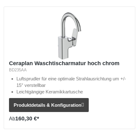
Ceraplan Waschtischarmatur hoch chrom
BD235AA
Luftsprudler für eine optimale Strahlausrichtung um +/-
15° verstellbar
Leichtgängige Keramikkartusche
Zugstangen-Ablaufgarnitur zum einfachen Öffnen und
Schließen des Beckens
Produktdetails & Konfiguration
160,30 €*
Ab