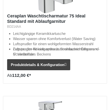
Ceraplan Waschtischarmatur 75 Ideal
Standard mit Ablaufgarnitur
BD214AA
Leichtgängige Keramikkartusche
Wasser sparen ohne Komfortverlust (Water Saving)
Luftsprudler für einen wohlgeformten Wasserstrahl
Luftsprudler für eine optimale Strahlausrichtung um +/-
Zugstangen-Ablaufgarnitur zum einfachen Öffnen und
6° verstellbar
Schließen des Beckens
Inklusive Befestigungssystem (EASY FIX)
Mit flexiblen Anschlussschläuchen
Produktdetails & Konfiguration
112,00 €*
Ab