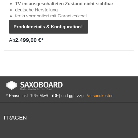
TV im ausgeschalteten Zustand nicht sichtbar
deutsche Herstellung
fertig vormontiert mit Garantiesiegel
Sonderanfertigungen auf Anfrage möglich (TV
Produktdetails & Konfiguration
Größen von 22" bis 55")
2.499,00 €*
Ab
* Preise inkl. 19% MwSt. (DE) und ggf. zzgl.
Versandkosten
FRAGEN