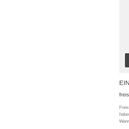
EI
fre
Frei
habe
Wann