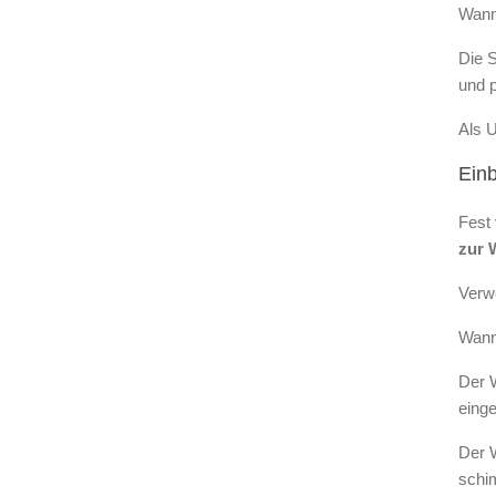
Wann
Die S
und 
Als U
Ein
Fest
zur 
Verw
Wann
Der 
eing
Der W
schi