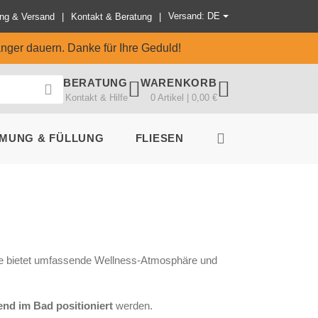
Versand: DE
ng & Versand
Kontakt & Beratung
änger dauern. Danke für Ihre Geduld!
BERATUNG
WARENKORB
Kontakt & Hilfe
0 Artikel | 0,00 €
MUNG & FÜLLUNG
FLIESEN
ne bietet umfassende Wellness-Atmosphäre und
end im Bad positioniert
werden.