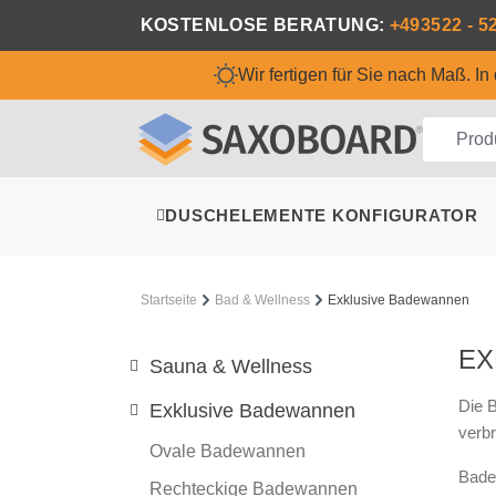
m Hauptinhalt springen
Zur Suche springen
Zur Hauptnavigation springen
KOSTENLOSE BERATUNG:
+493522 - 5
Wir fertigen für Sie nach Maß. I
DUSCHELEMENTE KONFIGURATOR
Startseite
Bad & Wellness
Exklusive Badewannen
EX
Sauna & Wellness
Die 
Exklusive Badewannen
verb
Ovale Badewannen
Bade
Rechteckige Badewannen