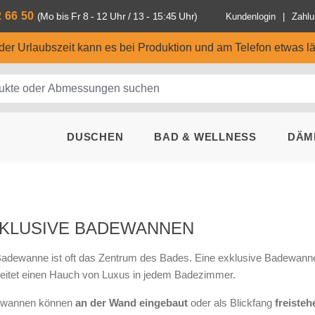
2 66 50
(Mo bis Fr 8 - 12 Uhr / 13 - 15:45 Uhr)
Kundenlogin
Zahlu
n der Urlaubszeit kann es bei Produktion und am Telefon etwas l
DUSCHEN
BAD & WELLNESS
DÄM
KLUSIVE BADEWANNEN
Badewanne ist oft das Zentrum des Bades. Eine exklusive Badewan
reitet einen Hauch von Luxus in jedem Badezimmer.
wannen können
an der Wand eingebaut
oder als Blickfang
freisteh