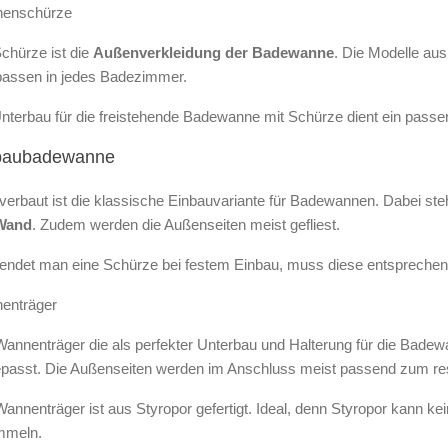
enschürze
chürze ist die
Außenverkleidung der Badewanne
. Die Modelle au
passen in jedes Badezimmer.
nterbau für die freistehende Badewanne mit Schürze dient ein passe
baubadewanne
 verbaut ist die klassische Einbauvariante für Badewannen. Dabei st
Wand
. Zudem werden die Außenseiten meist gefliest.
endet man eine Schürze bei festem Einbau, muss diese entsprechen
enträger
Wannenträger die als perfekter Unterbau und Halterung für die Badew
epasst. Die Außenseiten werden im Anschluss meist passend zum rest
annenträger ist aus Styropor gefertigt. Ideal, denn Styropor kann 
mmeln.