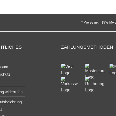
* Preise inkl. 19% MwS
HTLICHES
ZAHLUNGSMETHODEN
ssum
schutz
rag widerrufen
ufsbelehrung
kt