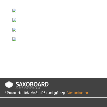
+493522 - 52 66 50
Ab 50 € innerhalb DE
Kostenfreie Lieferung*
Direkt vom Hersteller
Duschelemente & Rinnen
Sondermaße
Innerhalb kurzer Zeit
* Preise inkl. 19% MwSt. (DE) und ggf. zzgl.
Versandkosten