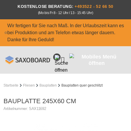
Zum Hauptinhalt springen
KOSTENLOSE BERATUNG:
+493522 - 52 66 50
(Mo bis Fr 8 - 12 Uhr / 13 - 15:45 Uhr)
Wir fertigen für Sie nach Maß. In der Urlaubszeit kann es
bei Produktion und am Telefon etwas länger dauern.
Danke für Ihre Geduld!
Startseite
Fliesen
Bauplatten
Bauplatten quer geschlitzt
BAUPLATTE 245X60 CM
Artikelnummer:
SAX11692
Bildergalerie überspringen