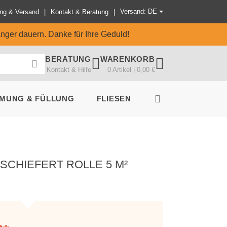
Versand: DE
ng & Versand
Kontakt & Beratung
änger dauern. Danke für Ihre Geduld!
BERATUNG
WARENKORB
Kontakt & Hilfe
0 Artikel | 0,00 €
MUNG & FÜLLUNG
FLIESEN
CHIEFERT ROLLE 5 M²