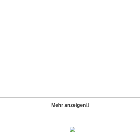
m
H
Mehr anzeigen
Ab 50 € innerhalb DE
Direkt vom Hersteller
Kostenfreie Lieferung*
Duschelemente & Rinne