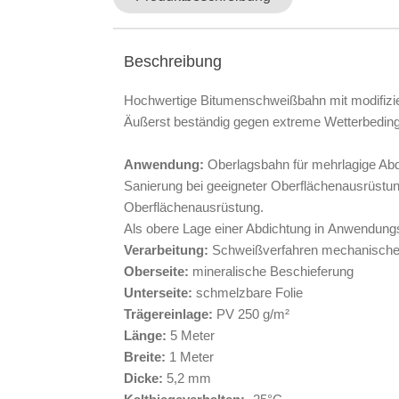
Beschreibung
Hochwertige Bitumenschweißbahn mit modifizie
Äußerst beständig gegen extreme Wetterbeding
Anwendung:
Oberlagsbahn für mehrlagige Abdichtungen 
Sanierung bei geeigneter Oberflächenausrüstung. Als Oberlage im mehrlagigen Abdichtungsaufbau auf stark beanspruchten Dachflächen bei geeigneter
Oberflächenausrüstung.
Als obere Lage einer Abd
Verarbeitung:
Schweißverfahren mechanische
Oberseite:
mineralische Beschieferung
Unterseite:
schmelzbare Folie
Trägereinlage:
PV 250 g/m²
Länge:
5 Meter
Breite:
1 Meter
Dicke:
5,2 mm