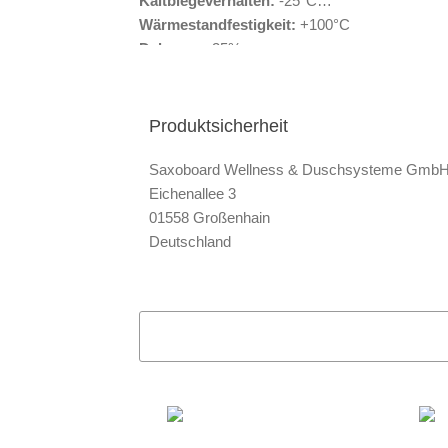
Kaltbiegeverhalten:
-25°C
Wärmestandfestigkeit:
+100°C
Dehnung:
35%
Zugverhalten (längs/quer):
800 / 800 N/50m
Produktsicherheit
Saxoboard Wellness & Duschsysteme Gmb
Eichenallee 3
01558 Großenhain
Deutschland
+493522 - 52 66 50