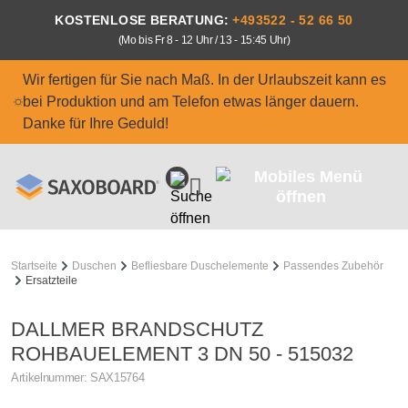
Zum Hauptinhalt springen
KOSTENLOSE BERATUNG:
+493522 - 52 66 50
(Mo bis Fr 8 - 12 Uhr / 13 - 15:45 Uhr)
Wir fertigen für Sie nach Maß. In der Urlaubszeit kann es
bei Produktion und am Telefon etwas länger dauern.
Danke für Ihre Geduld!
Startseite
Duschen
Befliesbare Duschelemente
Passendes Zubehör
Ersatzteile
DALLMER BRANDSCHUTZ
ROHBAUELEMENT 3 DN 50 - 515032
Artikelnummer:
SAX15764