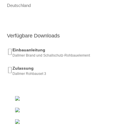
Deutschland
Verfügbare Downloads
Einbauanleitung
Dallmer Brand und Schallschutz-Rohbauelement
Zulassung
Dallmer Rohbauset 3
+493522 - 52 66 50
Ab 50 € innerhalb DE
Kostenfreie Lieferung*
Direkt vom Hersteller
Duschelemente & Rinnen