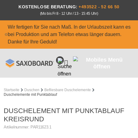
Zum Hauptinhalt springen
KOSTENLOSE BERATUNG:
+493522 - 52 66 50
(Mo bis Fr 8 - 12 Uhr / 13 - 15:45 Uhr)
Wir fertigen für Sie nach Maß. In der Urlaubszeit kann es
bei Produktion und am Telefon etwas länger dauern.
Danke für Ihre Geduld!
Startseite
Duschen
Befliesbare Duschelemente
Duschelemente mit Punktablauf
DUSCHELEMENT MIT PUNKTABLAUF
KREISRUND
Artikelnummer:
PAR11623.1