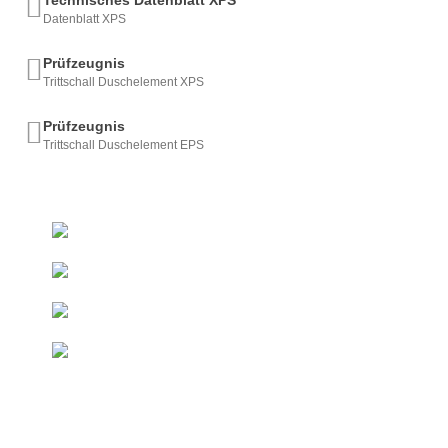
Technisches Datenblatt XPS
Datenblatt XPS
Prüfzeugnis
Trittschall Duschelement XPS
Prüfzeugnis
Trittschall Duschelement EPS
+493522 - 52 66 50
Ab 50 € innerhalb DE
Kostenfreie Lieferung*
Direkt vom Hersteller
Duschelemente & Rinnen
Sondermaße
Innerhalb kurzer Zeit