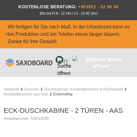
Zum Hauptinhalt springen
KOSTENLOSE BERATUNG:
+493522 - 52 66 50
(Mo bis Fr 8 - 12 Uhr / 13 - 15:45 Uhr)
Wir fertigen für Sie nach Maß. In der Urlaubszeit kann es
bei Produktion und am Telefon etwas länger dauern.
Danke für Ihre Geduld!
Startseite
Duschen
Duschkabinen, Komplettduschen & Rückwände
Komplettduschen aus Glas
Eckeinstieg
ECK-DUSCHKABINE - 2 TÜREN - AAS
Artikelnummer:
SAX14138
Bildergalerie überspringen