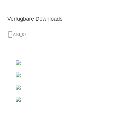
Verfügbare Downloads
ATG_07
+493522 - 52 66 50
Ab 50 € innerhalb DE
Kostenfreie Lieferung*
Direkt vom Hersteller
Duschelemente & Rinnen
Sondermaße
Innerhalb kurzer Zeit