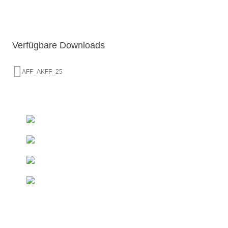
Verfügbare Downloads
AFF_AKFF_25
+493522 - 52 66 50
Ab 50 € innerhalb DE
Kostenfreie Lieferung*
Direkt vom Hersteller
Duschelemente & Rinnen
Sondermaße
Innerhalb kurzer Zeit