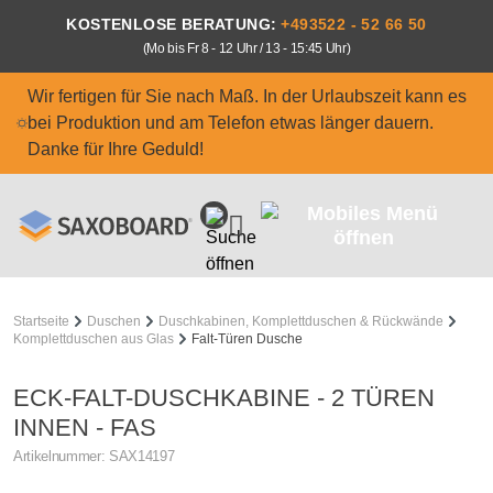
Zum Hauptinhalt springen
KOSTENLOSE BERATUNG:
+493522 - 52 66 50
(Mo bis Fr 8 - 12 Uhr / 13 - 15:45 Uhr)
Wir fertigen für Sie nach Maß. In der Urlaubszeit kann es
bei Produktion und am Telefon etwas länger dauern.
Danke für Ihre Geduld!
Startseite
Duschen
Duschkabinen, Komplettduschen & Rückwände
Komplettduschen aus Glas
Falt-Türen Dusche
ECK-FALT-DUSCHKABINE - 2 TÜREN
INNEN - FAS
Artikelnummer:
SAX14197