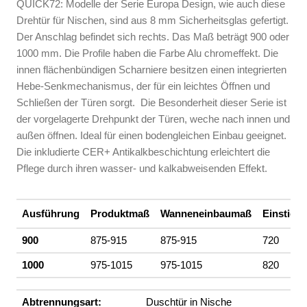
QUICK72: Modelle der Serie Europa Design, wie auch diese
Drehtür für Nischen, sind aus 8 mm Sicherheitsglas gefertigt.
Der Anschlag befindet sich rechts. Das Maß beträgt 900 oder
1000 mm. Die Profile haben die Farbe Alu chromeffekt. Die
innen flächenbündigen Scharniere besitzen einen integrierten
Hebe-Senkmechanismus, der für ein leichtes Öffnen und
Schließen der Türen sorgt. Die Besonderheit dieser Serie ist
der vorgelagerte Drehpunkt der Türen, weche nach innen und
außen öffnen. Ideal für einen bodengleichen Einbau geeignet.
Die inkludierte CER+ Antikalkbeschichtung erleichtert die
Pflege durch ihren wasser- und kalkabweisenden Effekt.
Ausführung
Produktmaß
Wanneneinbaumaß
Einstiegs
900
875-915
875-915
720
1000
975-1015
975-1015
820
Abtrennungsart:
Duschtür in Nische