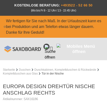
Zum Hauptinhalt springen
KOSTENLOSE BERATUNG:
+493522 - 52 66 50
(Mo bis Fr 8 - 12 Uhr / 13 - 15:45 Uhr)
Wir fertigen für Sie nach Maß. In der Urlaubszeit kann es
bei Produktion und am Telefon etwas länger dauern.
Danke für Ihre Geduld!
Startseite
Duschen
Duschkabinen, Komplettduschen & Rückwände
Komplettduschen aus Glas
Tür in der Nische
EUROPA DESIGN DREHTÜR NISCHE
ANSCHLAG RECHTS
Artikelnummer:
SAX16186