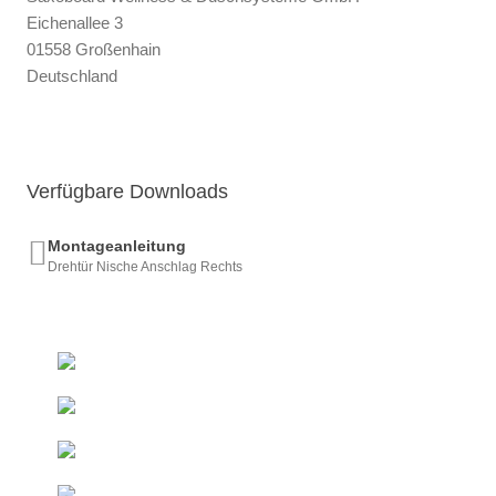
Eichenallee 3
01558 Großenhain
Deutschland
Verfügbare Downloads
Montageanleitung
Drehtür Nische Anschlag Rechts
+493522 - 52 66 50
Ab 50 € innerhalb DE
Kostenfreie Lieferung*
Direkt vom Hersteller
Duschelemente & Rinnen