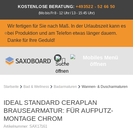
Zum Hauptinhalt springen
KOSTENLOSE BERATUNG:
+493522 - 52 66 50
(Mo bis Fr 8 - 12 Uhr / 13 - 15:45 Uhr)
Wir fertigen für Sie nach Maß. In der Urlaubszeit kann es
bei Produktion und am Telefon etwas länger dauern.
Danke für Ihre Geduld!
Startseite
Bad & Wellness
Badarmaturen
Wannen- & Duscharmaturen
IDEAL STANDARD CERAPLAN
BRAUSEARMATUR: FÜR AUFPUTZ-
MONTAGE CHROM
Artikelnummer:
SAX17161