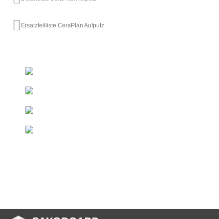
Ersatzteilliste CeraPlan Aufputz
+493522 - 52 66 50
Ab 50 € innerhalb DE
Kostenfreie Lieferung*
Direkt vom Hersteller
Duschelemente & Rinnen
Sondermaße
Innerhalb kurzer Zeit