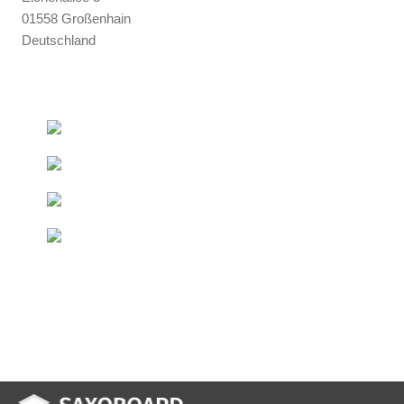
01558 Großenhain
Deutschland
+493522 - 52 66 50
Ab 50 € innerhalb DE
Kostenfreie Lieferung*
Direkt vom Hersteller
Duschelemente & Rinnen
Sondermaße
Innerhalb kurzer Zeit