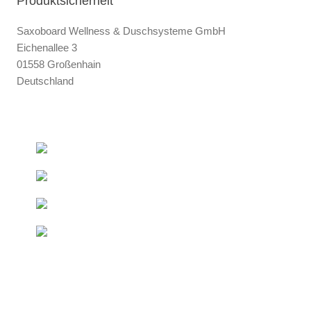
Produktsicherheit
Saxoboard Wellness & Duschsysteme GmbH
Eichenallee 3
01558 Großenhain
Deutschland
+493522 - 52 66 50
Ab 50 € innerhalb DE
Kostenfreie Lieferung*
Direkt vom Hersteller
Duschelemente & Rinnen
Sondermaße
Innerhalb kurzer Zeit