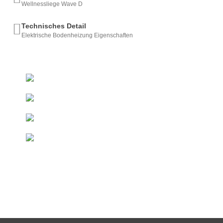
Wellnessliege Wave D
Technisches Detail
Elektrische Bodenheizung Eigenschaften
+493522 - 52 66 50
Ab 50 € innerhalb DE
Kostenfreie Lieferung*
Direkt vom Hersteller
Duschelemente & Rinnen
Sondermaße
Innerhalb kurzer Zeit