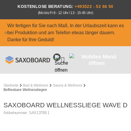
Zum Hauptinhalt springen
KOSTENLOSE BERATUNG:
+493522 - 52 66 50
(Mo bis Fr 8 - 12 Uhr / 13 - 15:45 Uhr)
Wir fertigen für Sie nach Maß. In der Urlaubszeit kann es
bei Produktion und am Telefon etwas länger dauern.
Danke für Ihre Geduld!
Startseite
Bad & Wellness
Sauna & Wellness
Befliesbare Wellnessliegen
SAXOBOARD WELLNESSLIEGE WAVE D
Artikelnummer:
SAX13789.1
Bildergalerie überspringen