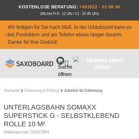
Zum Hauptinhalt springen
KOSTENLOSE BERATUNG:
+493522 - 52 66 50
(Mo bis Fr 8 - 12 Uhr / 13 - 15:45 Uhr)
Wir fertigen für Sie nach Maß. In der Urlaubszeit kann es
bei Produktion und am Telefon etwas länger dauern.
Danke für Ihre Geduld!
Startseite
Dämmung & Füllung
Zubehör für Dämmung
UNTERLAGSBAHN SOMAXX
SUPERSTICK G - SELBSTKLEBEND
ROLLE 10 M²
Artikelnummer:
SAX17841