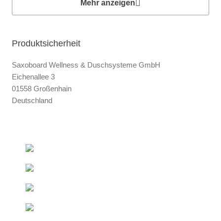
Mehr anzeigen
Produktsicherheit
Saxoboard Wellness & Duschsysteme GmbH
Eichenallee 3
01558 Großenhain
Deutschland
+493522 - 52 66 50
Ab 50 € innerhalb DE
Kostenfreie Lieferung*
Direkt vom Hersteller
Duschelemente & Rinnen
Sondermaße
Innerhalb kurzer Zeit