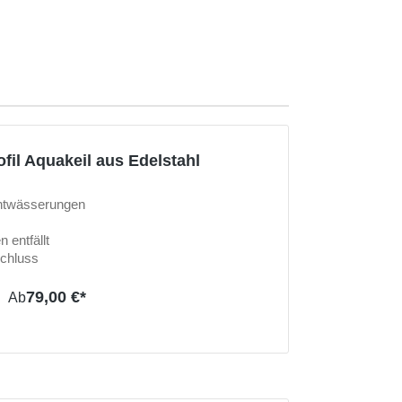
fil Aquakeil aus Edelstahl
nentwässerungen
 entfällt
schluss
79,00 €*
Ab