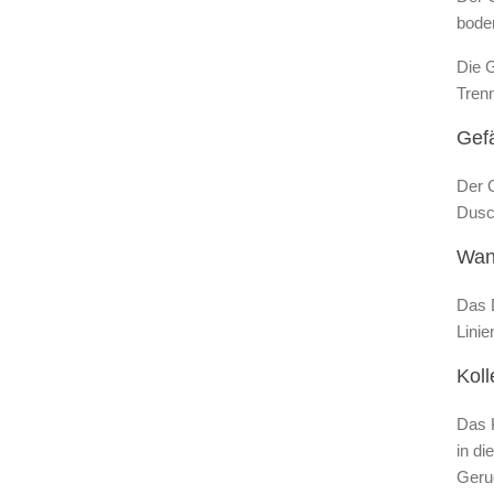
bode
Die G
Tren
Gefä
Der G
Dusc
Wan
Das D
Lini
Koll
Das K
in di
Geru