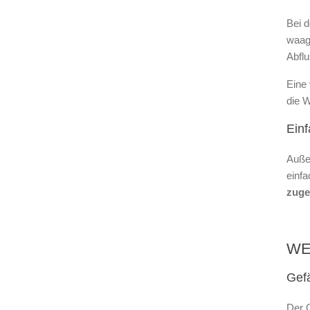
Bei d
waag
Abfl
Eine 
die W
Einf
Auße
einf
zuge
WE
Gefä
Der G