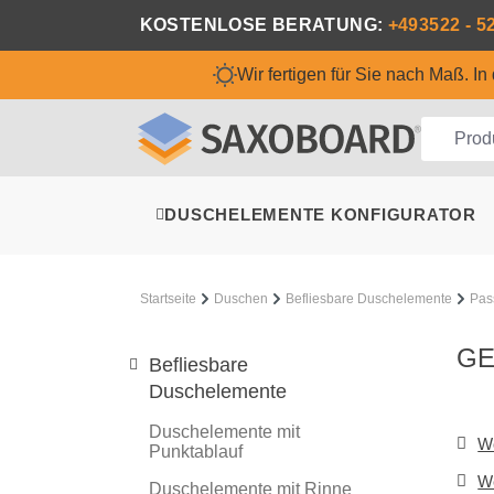
m Hauptinhalt springen
Zur Suche springen
Zur Hauptnavigation springen
KOSTENLOSE BERATUNG:
+493522 - 5
Wir fertigen für Sie nach Maß. I
DUSCHELEMENTE KONFIGURATOR
Startseite
Duschen
Befliesbare Duschelemente
Pas
GE
Befliesbare
Duschelemente
Duschelemente mit
Wo
Punktablauf
We
Duschelemente mit Rinne