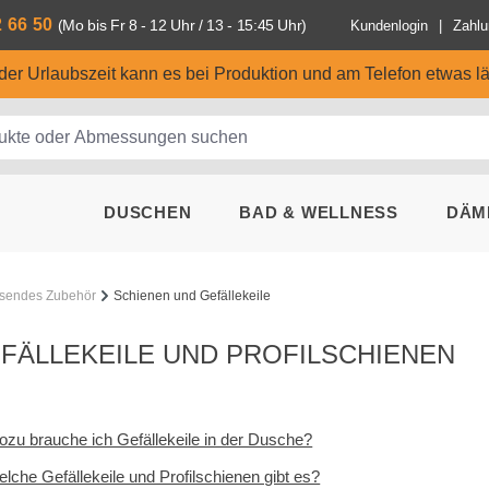
2 66 50
(Mo bis Fr 8 - 12 Uhr / 13 - 15:45 Uhr)
Kundenlogin
Zahlu
n der Urlaubszeit kann es bei Produktion und am Telefon etwas l
DUSCHEN
BAD & WELLNESS
DÄM
sendes Zubehör
Schienen und Gefällekeile
FÄLLEKEILE UND PROFILSCHIENEN
zu brauche ich Gefällekeile in der Dusche?
lche Gefällekeile und Profilschienen gibt es?