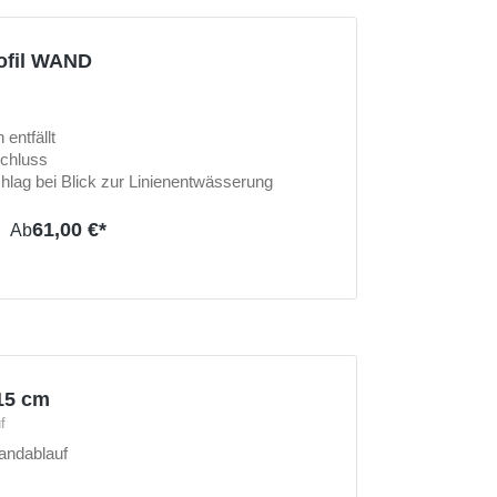
rofil WAND
entfällt
schluss
chlag bei Blick zur Linienentwässerung
61,00 €*
Ab
115 cm
f
andablauf