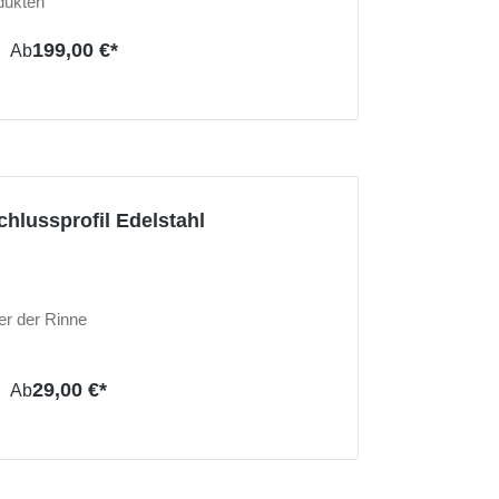
dukten
199,00 €*
Ab
lussprofil Edelstahl
er der Rinne
29,00 €*
Ab