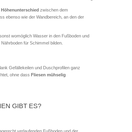
n
Höhenunterschied
zwischen dem
s ebenso wie der Wandbereich, an den der
 da sonst womöglich Wasser in den Fußboden und
n Nährboden für Schimmel bilden.
ank Gefällekeilen und Duschprofilen ganz
chtet, ohne dass
Fliesen mühselig
EN GIBT ES?
gerecht verlaufenden Fußboden und der