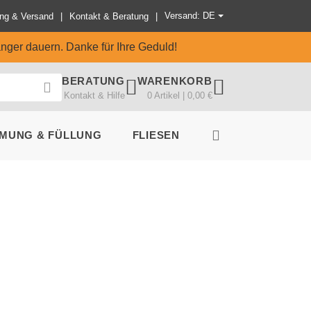
Versand: DE
ng & Versand
Kontakt & Beratung
änger dauern. Danke für Ihre Geduld!
BERATUNG
WARENKORB
Kontakt & Hilfe
0 Artikel | 0,00 €
MUNG & FÜLLUNG
FLIESEN