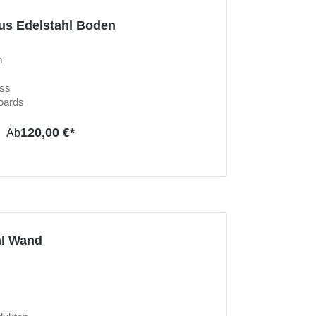
aus Edelstahl Boden
m
uss
boards
120,00 €*
Ab
hl Wand