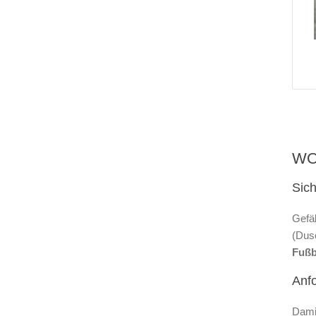
WO
Sic
Gefä
(Dusc
Fuß
Anf
Dami