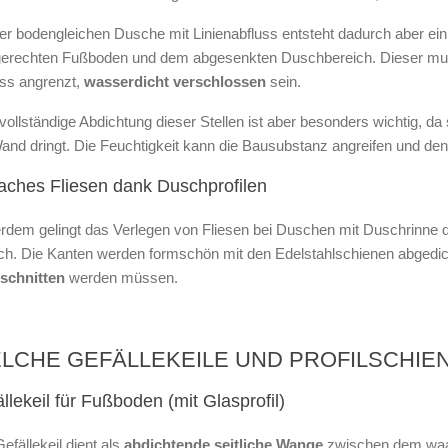
er bodengleichen Dusche mit Linienabfluss entsteht dadurch aber ei
erechten Fußboden und dem abgesenkten Duschbereich. Dieser mus
uss angrenzt,
wasserdicht verschlossen
sein.
vollständige Abdichtung dieser Stellen ist aber besonders wichtig,
and dringt. Die Feuchtigkeit kann die Bausubstanz angreifen und de
aches Fliesen dank Duschprofilen
rdem gelingt das Verlegen von Fliesen bei Duschen mit Duschrinne d
ach. Die Kanten werden formschön mit den Edelstahlschienen abgedi
schnitten
werden müssen.
LCHE GEFÄLLEKEILE UND PROFILSCHIEN
llekeil für Fußboden (mit Glasprofil)
efällekeil dient als
abdichtende seitliche Wange
zwischen dem waa